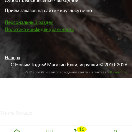
Суббота/Воскресенье - выходной
Приём заказов на сайте - круглосуточно
Персональный раздел
Политика конфиденциальности
Наверх
С Новым Годом! Магазин Ёлки, игрушки © 2010-2026
Разработка и сопровождение сайта - агентство
R-point.ru
Этот веб-сайт использует файлы cookie, чтобы вы могли
максимально эффективно использовать наш веб-сайт.
Узнать больше
Выберите настройки cookie
16
Минимальные
Аналитические/Функциональные