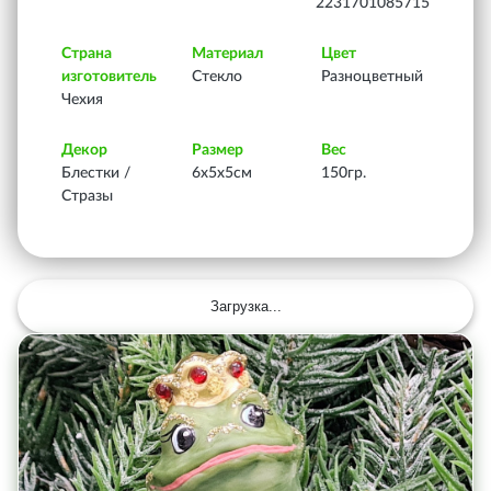
2231701085715
Страна
Материал
Цвет
изготовитель
Стекло
Разноцветный
Чехия
Декор
Размер
Вес
Блестки /
6х5х5см
150гр.
Стразы
Загрузка...