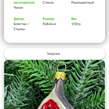
изготовитель
Стекло
Разноцветный
Чехия
Декор
Размер
Вес
Блестки /
9х8х6см
150гр.
Стразы
Загрузка...