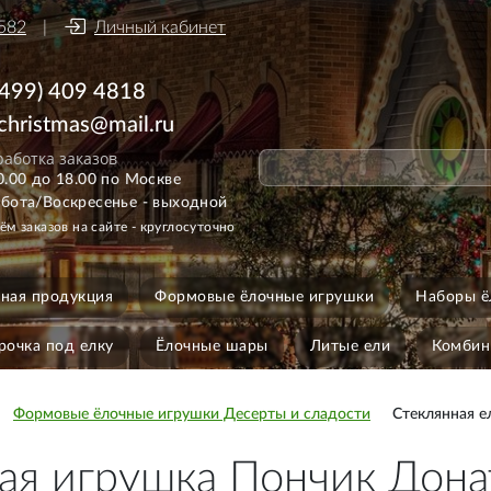
582
Личный кабинет
(499) 409 4818
ichristmas@mail.ru
аботка заказов
0.00 до 18.00 по Москве
бота/Воскресенье - выходной
ём заказов на сайте - круглосуточно
ная продукция
Формовые ёлочные игрушки
Наборы ё
рочка под елку
Ёлочные шары
Литые ели
Комбин
Формовые ёлочные игрушки Десерты и сладости
Стеклянная е
ая игрушка Пончик Дона