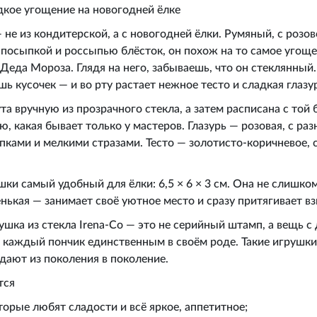
дкое угощение на новогодней ёлке
 не из кондитерской, а с новогодней ёлки. Румяный, с розов
посыпкой и россыпью блёсток, он похож на то самое угоще
 Деда Мороза. Глядя на него, забываешь, что он стеклянный
шь кусочек — и во рту растает нежное тесто и сладкая глазу
а вручную из прозрачного стекла, а затем расписана с той
, какая бывает только у мастеров. Глазурь — розовая, с р
ками и мелкими стразами. Тесто — золотисто-коричневое, 
шки самый удобный для ёлки: 6,5 × 6 × 3 см. Она не слишко
ькая — занимает своё уютное место и сразу притягивает вз
шка из стекла Irena‑Co — это не серийный штамп, а вещь с
 каждый пончик единственным в своём роде. Такие игрушки
дают из поколения в поколение.
тся
торые любят сладости и всё яркое, аппетитное;