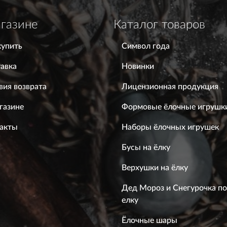
газине
Каталог товаров
купить
Символ года
авка
Новинки
вия возврата
Лицензионная продукция
газине
Формовые ёлочные игрушк
акты
Наборы ёлочных игрушек
Бусы на ёлку
Верхушки на ёлку
Дед Мороз и Снегурочка п
елку
Ёлочные шары