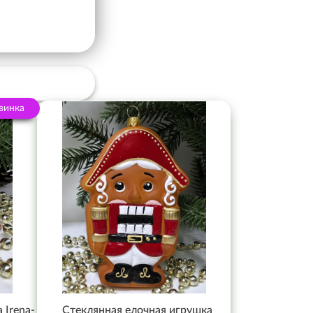
винка
 Irena-
Стеклянная елочная игрушка