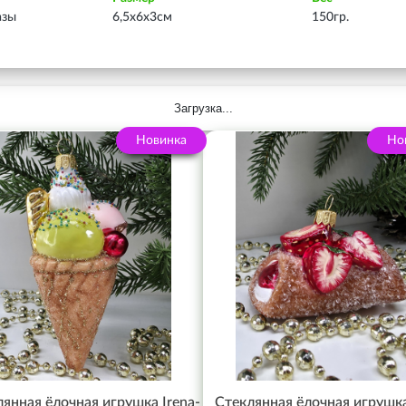
азы
6,5х6х3см
150гр.
Загрузка...
Новинка
Но
янная ёлочная игрушка Irena-
Стеклянная ёлочная игрушка