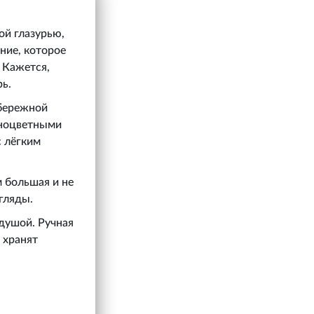
ой глазурью,
ние, которое
. Кажется,
рь.
 бережной
азноцветными
с лёгким
м большая и не
гляды.
 душой. Ручная
 хранят