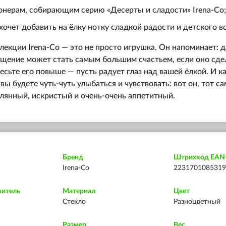
онерам, собирающим серию «Десерты и сладости» Irena‑Co;
 хочет добавить на ёлку нотку сладкой радости и детского в
лекции Irena‑Co — это не просто игрушка. Он напоминает: 
ощение может стать самым большим счастьем, если оно сде
сьте его повыше — пусть радует глаз над вашей ёлкой. И к
, вы будете чуть-чуть улыбаться и чувствовать: вот он, тот 
лянный, искристый и очень-очень аппетитный.
Бренд
Штрихкод EAN
Irena-Co
2231701085319
витель
Материал
Цвет
Стекло
Разноцветный
Размер
Вес