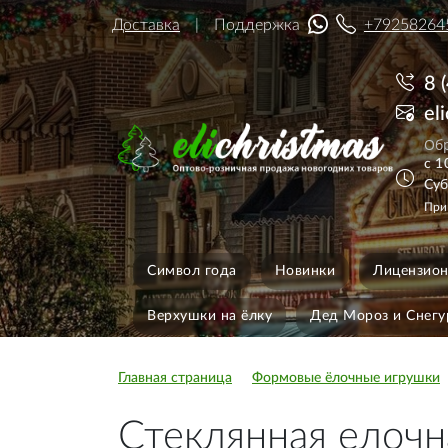
Доставка
Поддержка
+79258264
8 
el
Обр
с 1
Суб
При
Символ года
Новинки
Лицензион
Верхушки на ёлку
Дед Мороз и Снегу
Главная страница
Формовые ёлочные игрушки
Стеклянная елочн