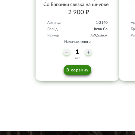
Co Баранки связка на шнурке
2 900 ₽
Артикул
1-2140
Ар
Бренд
Irena-Co
Бр
Размер
7х9,5х6см
Ра
Наличие:
много
шт
В корзину