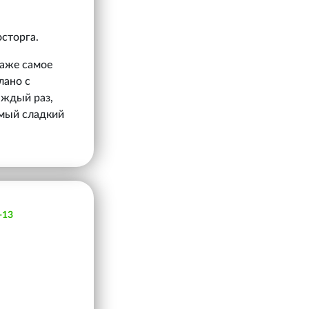
осторга.
даже самое
лано с
аждый раз,
самый сладкий
-13