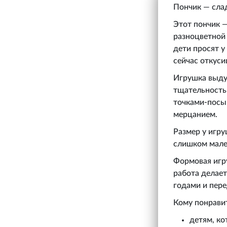
Пончик — сла
Этот пончик —
разноцветной 
дети просят у
сейчас откуси
Игрушка выдут
тщательностью
точками-посып
мерцанием.
Размер у игру
слишком мален
Формовая игру
работа делает
годами и пере
Кому понрави
детям, ко