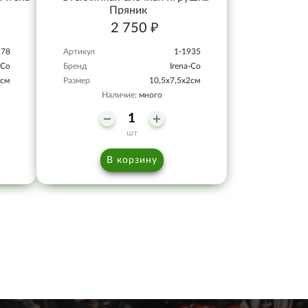
Пряник
2 750 ₽
178
Артикул
1-1935
-Co
Бренд
Irena-Co
5см
Размер
10,5х7,5х2см
Наличие:
много
шт
В корзину