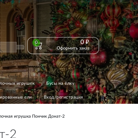
0 ₽
0
Оформить заказ
лочных игрушек
Бусы на ёлку
ированные ели
Вход/регистрация
лочная игрушка Пончик Донат-2
т-2