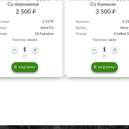
Co мороженое
Co Канноли
2 500 ₽
3 500 ₽
тикул
1-2179
Артикул
1-2
енд
Irena-Co
Бренд
Irena
змер
10,5х6х6см
Размер
4,5х8х4,
Наличие:
много
Наличие:
мало
шт
шт
В корзину
В корзину