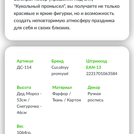
"Кукольный промысел", вы получаете не только
красивые и яркие фигурки, но и возможность
создать неповторимую атмосферу праздника
для себя и своих близких.
Артикул
Бренд
Штрихкод
ДС-114
Cucolnyy
EAN-13
promysel
2231701063584
Высота
Материал
Декор
Дед Мороз -
Фарфор /
Ручная
53см /
Ткань / Картон
роспись
Снегурочка -
46см
Вес
1064гр.