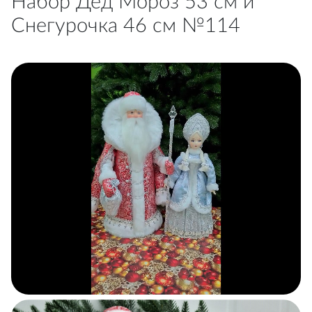
Набор Дед Мороз 53 см и
Снегурочка 46 см №114