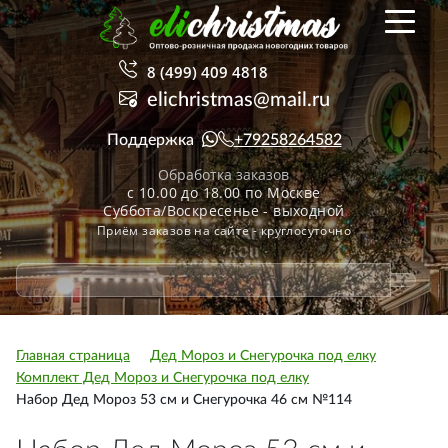
8 (499) 409 4818
elichristmas@mail.ru
Поддержка
+79258264582
Обработка заказов
с 10.00 до 18.00 по Москве
Суббота/Воскресенье - выходной
Приём заказов на сайте - круглосуточно
Главная страница
Дед Мороз и Снегурочка под елку
Комплект Дед Мороз и Снегурочка под елку
Набор Дед Мороз 53 см и Снегурочка 46 см №114